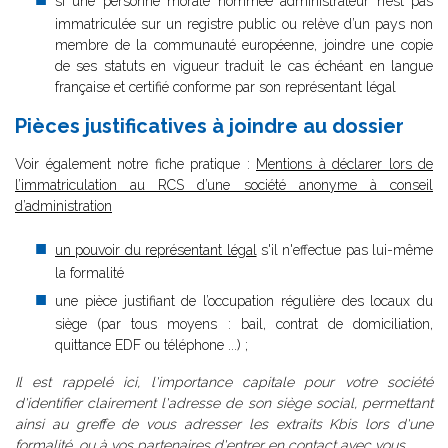
si une personne morale nommée administrateur n’est pas
immatriculée sur un registre public ou relève d’un pays non
membre de la communauté européenne, joindre une copie
de ses statuts en vigueur traduit le cas échéant en langue
française et certifié conforme par son représentant légal
Pièces justificatives à joindre au dossier
Voir également notre fiche pratique :
Mentions à déclarer lors de
l’immatriculation au RCS d’une société anonyme à conseil
d’administration
un pouvoir du représentant légal
s'il n'effectue pas lui-même
la formalité
une pièce justifiant de l’occupation régulière des locaux du
siège (par tous moyens : bail, contrat de domiciliation,
quittance EDF ou téléphone ...) ;
Il est rappelé ici, l'importance capitale pour votre société
d'identifier clairement l'adresse de son siège social, permettant
ainsi au greffe de vous adresser les extraits Kbis lors d'une
formalité, ou à vos partenaires d'entrer en contact avec vous.