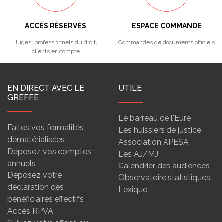
ACCÈS RÉSERVÉS
ESPACE COMMANDE
Juges, professionnels du droit,
Commandes de documents officiels
clients en compte
EN DIRECT AVEC LE
UTILE
GREFFE
Le barreau de l'Eure
Faites vos formalités
Les huissiers de justice
dématérialisées
Association APESA
Déposez vos comptes
Les AJ/MJ
annuels
Calendrier des audiences
Déposez votre
Observatoire statistiques
déclaration des
Lexique
bénéficiaires effectifs
Accès RPVA