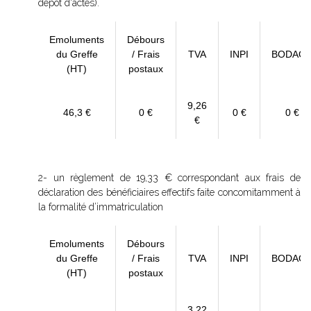
dépôt d'actes).
Emoluments
Débours
du Greffe
/ Frais
TVA
INPI
BODAC
(HT)
postaux
9,26
46,3 €
0 €
0 €
0 €
€
2- un règlement de 19,33 € correspondant aux frais de
déclaration des bénéficiaires effectifs faite concomitamment à
la formalité d’immatriculation
Emoluments
Débours
du Greffe
/ Frais
TVA
INPI
BODAC
(HT)
postaux
3,22