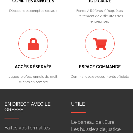
COMPTES ANNUELS
JUDICIAIRE
Déposer des comptes sociaux
Fonds / Référés / Requêtes.
Traitement de difficultés des
entreprises
ACCÈS RÉSERVÉS
ESPACE COMMANDE
Juges, professionnels du droit,
Commandes de documents officiels
clients en compte
EN DIRECT AVEC LE
UTILE
GREFFE
Le barreau de l'Eure
Faites vos formalités
Les huissiers de justice