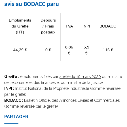
avis au BODACC paru
Emoluments
Débours
du Greffe
/ Frais
TVA
INPI
BODACC
(HT)
postaux
8,86
5,9
44,29 €
0 €
116 €
€
€
Greffe :
émoluments fixés par
arrêté du 10 mars 2020
du ministre
de l'économie et des finances et du ministre de la justice
INPI :
Institut National de la Propriété Industrielle (somme reversée
par le greffe)
BODACC :
Bulletin Officiel des Annonces Civiles et Commerciales
(somme reversée par le greffe)
PARTAGER