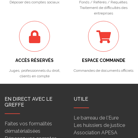
Déposer des comptes sociaux
Fonds / Référés / Requêtes.
Traitement de difficultés des
entreprises
ACCÈS RÉSERVÉS
ESPACE COMMANDE
Juges, professionnels du droit,
Commandes de documents officiels
clients en compte
EN DIRECT AVEC LE
UTILE
GREFFE
Le barreau de l'Eure
Faites vos formalités
Les huissiers de justice
dématérialisées
Association APESA