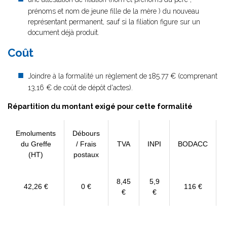
prénoms et nom de jeune fille de la mère ) du nouveau
représentant permanent, sauf si la filiation figure sur un
document déjà produit.
Coût
Joindre à la formalité un règlement de
185.77 € (comprenant
13,16 € de coût de dépôt d'actes).
Répartition du montant exigé pour cette formalité
Emoluments
Débours
du Greffe
/ Frais
TVA
INPI
BODACC
(HT)
postaux
8,45
5,9
42,26 €
0 €
116 €
€
€