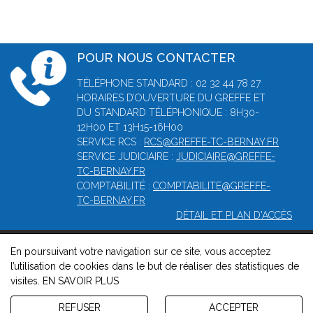
POUR NOUS CONTACTER
TÉLÉPHONE STANDARD : 02 32 44 78 27
HORAIRES D’OUVERTURE DU GREFFE ET
DU STANDARD TÉLÉPHONIQUE : 8H30-
12H00 ET 13H15-16H00
SERVICE RCS :
RCS@GREFFE-TC-BERNAY.FR
SERVICE JUDICIAIRE :
JUDICIAIRE@GREFFE-
TC-BERNAY.FR
COMPTABILITÉ :
COMPTABILITE@GREFFE-
TC-BERNAY.FR
DÉTAIL ET PLAN D'ACCÈS
En poursuivant votre navigation sur ce site, vous acceptez
© 2026, Greffe du Tribunal de Commerce de Bernay -
Mentions
l’utilisation de cookies dans le but de réaliser des statistiques de
légales
-
Contact
-
Gestion des cookies
-
Politique de
visites.
EN SAVOIR PLUS
confidentialité et de cookies
Version : 1.8.1
REFUSER
ACCEPTER