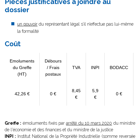
Pièces justificatives à joindre au
dossier
un pouvoir
du représentant légal s’il n’effectue pas lui-même
la formalité
Coût
Emoluments
Débours
du Greffe
/ Frais
TVA
INPI
BODACC
(HT)
postaux
8,45
5,9
42,26 €
0 €
0 €
€
€
Greffe :
émoluments fixés par
arrêté du 10 mars 2020
du ministre
de l'économie et des finances et du ministre de la justice
INPI :
Institut National de la Propriété Industrielle (somme reversée