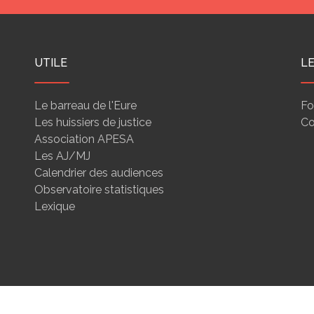
UTILE
L
Le barreau de l'Eure
Fo
Les huissiers de justice
Co
Association APESA
Les AJ/MJ
Calendrier des audiences
Observatoire statistiques
Lexique