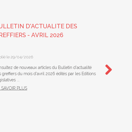
ULLETIN D'ACTUALITE DES
BULLETI
REFFIERS - AVRIL 2026
GREFFIE
blié le 29/04/2026
Publié le 02/
sultez de nouveaux articles du Bulletin d'actualité
Consultez troi
 greffiers du mois d'avril 2026 édités par les Editions
des greffiers
islatives ...
Éditions Législ
Next
 SAVOIR PLUS
EN SAVOIR 