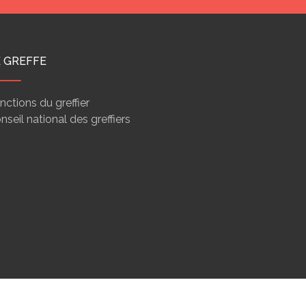
E GREFFE
nctions du greffier
nseil national des greffiers