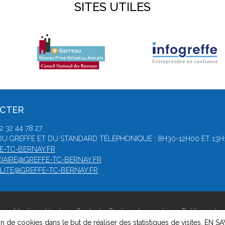
SITES UTILES
ACTER
 32 44 78 27
U GREFFE ET DU STANDARD TÉLÉPHONIQUE : 8H30-12H00 ET 13H
E-TC-BERNAY.FR
CIAIRE@GREFFE-TC-BERNAY.FR
LITE@GREFFE-TC-BERNAY.FR
ay -
Mentions légales
-
Contact
-
Gestion des cookies
-
Politique de 
on de cookies dans le but de réaliser des statistiques de visites.
EN SA