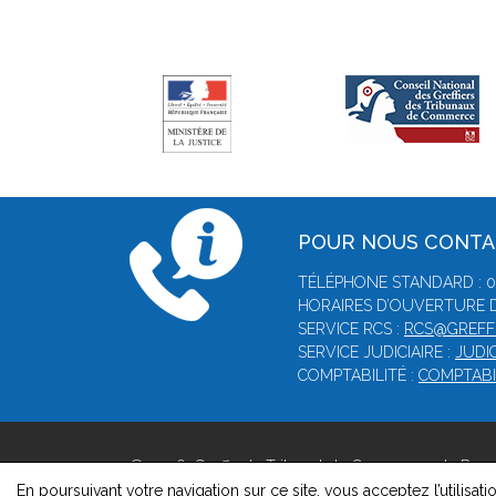
POUR NOUS CONT
TÉLÉPHONE STANDARD : 02
HORAIRES D’OUVERTURE D
SERVICE RCS :
RCS@GREFF
SERVICE JUDICIAIRE :
JUDI
COMPTABILITÉ :
COMPTABI
© 2026, Greffe du Tribunal de Commerce de Bern
Version : 1.8.1
En poursuivant votre navigation sur ce site, vous acceptez l’utilisati