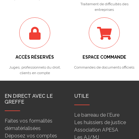
Traitement de difficultés des
entreprises
ACCÈS RÉSERVÉS
ESPACE COMMANDE
Juges, professionnels du droit,
Commandes de documents officiels
clients en compte
EN DIRECT AVEC LE
UTILE
GREFFE
Le barreau de l'Eure
Faites vos formalités
Les huissiers de justice
dématérialisées
Association APESA
Déposez vos comptes
Les AJ/MJ