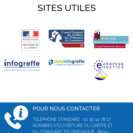
SITES UTILES
POUR NOUS CONTACTER
TÉLÉPHONE STANDARD : 02 32 44 78 27
HORAIRES D’OUVERTURE DU GREFFE ET
DU STANDARD TÉLÉPHONIQUE : 8H30-