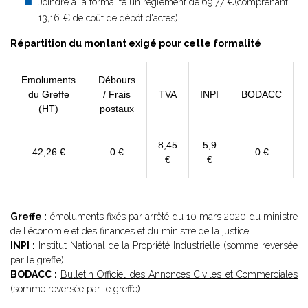
Joindre à la formalité un règlement de
69.77 €(comprenant
13,16 € de coût de dépôt d'actes).
Répartition du montant exigé pour cette formalité
Emoluments
Débours
du Greffe
/ Frais
TVA
INPI
BODACC
(HT)
postaux
8,45
5,9
42,26 €
0 €
0 €
€
€
Greffe :
émoluments fixés par
arrêté du 10 mars 2020
du ministre
de l'économie et des finances et du ministre de la justice
INPI :
Institut National de la Propriété Industrielle (somme reversée
par le greffe)
BODACC :
Bulletin Officiel des Annonces Civiles et Commerciales
(somme reversée par le greffe)