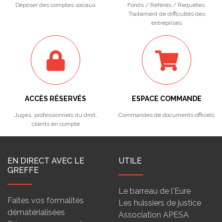
Déposer des comptes sociaux
Fonds / Référés / Requêtes.
Traitement de difficultés des
entreprises
ACCÈS RÉSERVÉS
ESPACE COMMANDE
Juges, professionnels du droit,
Commandes de documents officiels
clients en compte
EN DIRECT AVEC LE
UTILE
GREFFE
Le barreau de l'Eure
Faites vos formalités
Les huissiers de justice
dématérialisées
Association APESA