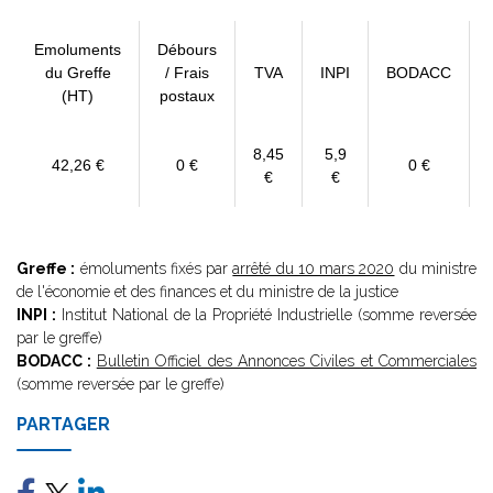
Emoluments
Débours
du Greffe
/ Frais
TVA
INPI
BODACC
(HT)
postaux
8,45
5,9
42,26 €
0 €
0 €
€
€
Greffe :
émoluments fixés par
arrêté du 10 mars 2020
du ministre
de l'économie et des finances et du ministre de la justice
INPI :
Institut National de la Propriété Industrielle (somme reversée
par le greffe)
BODACC :
Bulletin Officiel des Annonces Civiles et Commerciales
(somme reversée par le greffe)
PARTAGER