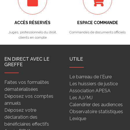
ACCÈS RÉSERVÉS
ESPACE COMMANDE
Juges, professionnels du droit,
Commandes de documents officiels
clients en compte
EN DIRECT AVEC LE
UTILE
GREFFE
Le barreau de l'Eure
Faites vos formalités
Les huissiers de justice
dématérialisées
Association APESA
Déposez vos comptes
Les AJ/MJ
annuels
Calendrier des audiences
Déposez votre
Observatoire statistiques
déclaration des
Lexique
bénéficiaires effectifs