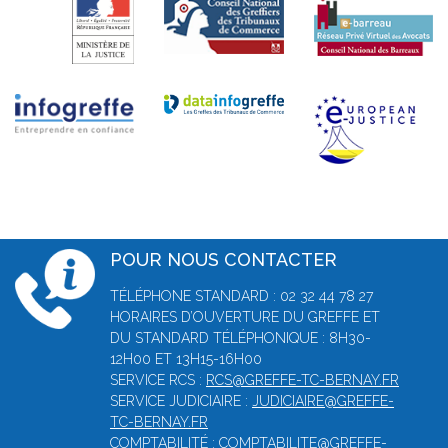
POUR NOUS CONTACTER
TÉLÉPHONE STANDARD : 02 32 44 78 27
HORAIRES D’OUVERTURE DU GREFFE ET
DU STANDARD TÉLÉPHONIQUE : 8H30-
12H00 ET 13H15-16H00
SERVICE RCS :
RCS@GREFFE-TC-BERNAY.FR
SERVICE JUDICIAIRE :
JUDICIAIRE@GREFFE-
TC-BERNAY.FR
COMPTABILITÉ :
COMPTABILITE@GREFFE-