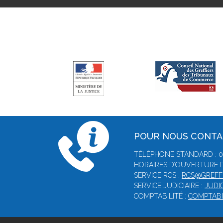
POUR NOUS CONT
TÉLÉPHONE STANDARD : 02
HORAIRES D’OUVERTURE D
SERVICE RCS :
RCS@GREFF
SERVICE JUDICIAIRE :
JUDI
COMPTABILITÉ :
COMPTABI