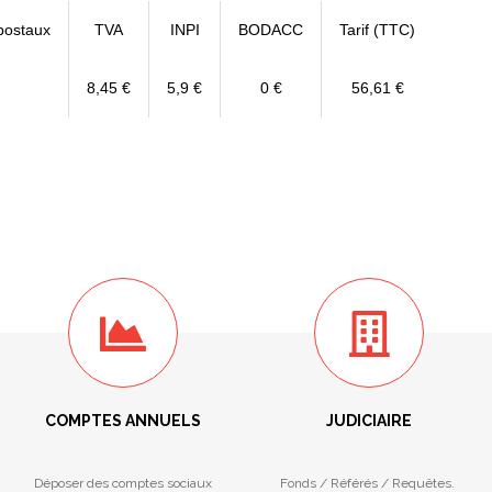
postaux
TVA
INPI
BODACC
Tarif (TTC)
8,45 €
5,9 €
0 €
56,61 €
COMPTES ANNUELS
JUDICIAIRE
Déposer des comptes sociaux
Fonds / Référés / Requêtes.