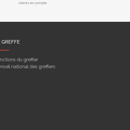
clients en compte
E GREFFE
nctions du greffier
nseil national des greffiers