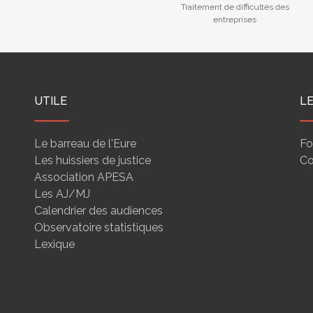
Traitement de difficultés des
entreprises
UTILE
L
Le barreau de l'Eure
Fo
Les huissiers de justice
Co
Association APESA
Les AJ/MJ
Calendrier des audiences
Observatoire statistiques
Lexique