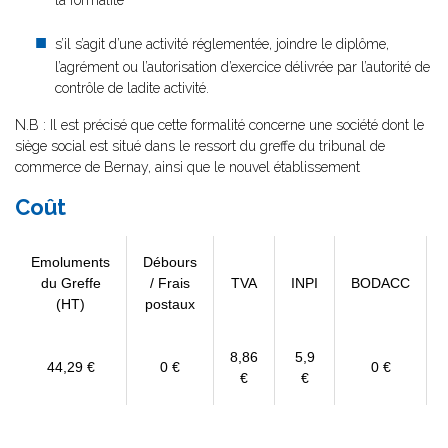
la formalité
s’il s’agit d’une activité réglementée, joindre le diplôme,
l’agrément ou l’autorisation d’exercice délivrée par l’autorité de
contrôle de ladite activité.
N.B : Il est précisé que cette formalité concerne une société dont le
siège social est situé dans le ressort du greffe du tribunal de
commerce de Bernay, ainsi que le nouvel établissement
Coût
Emoluments
Débours
du Greffe
/ Frais
TVA
INPI
BODACC
(HT)
postaux
8,86
5,9
44,29 €
0 €
0 €
€
€