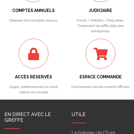
COMPTES ANNUELS
JUDICIAIRE
Déposer des comptes sociaux
Fonds / Référés / Requêtes.
Traitement de difficultés des
entreprises
ACCÈS RÉSERVÉS
ESPACE COMMANDE
Juges, professionnels du droit,
Commandes de documents officiels
clients en compte
EN DIRECT AVEC LE
UTILE
GREFFE
Le barreau de l'Eure