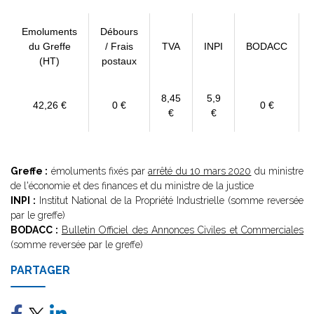
Emoluments
Débours
du Greffe
/ Frais
TVA
INPI
BODACC
(HT)
postaux
8,45
5,9
42,26 €
0 €
0 €
€
€
Greffe :
émoluments fixés par
arrêté du 10 mars 2020
du ministre
de l'économie et des finances et du ministre de la justice
INPI :
Institut National de la Propriété Industrielle (somme reversée
par le greffe)
BODACC :
Bulletin Officiel des Annonces Civiles et Commerciales
(somme reversée par le greffe)
PARTAGER