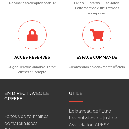
Déposer des comptes sociaux
Fonds / Référés / Requêtes.
Traitement de difficultés des
entreprises
ACCÈS RÉSERVÉS
ESPACE COMMANDE
Juges, professionnels du droit,
Commandes de documents officiels
clients en compte
EN DIRECT AVEC LE
UTILE
GREFFE
Le barreau de l'Eure
Faites vos formalités
Les huissiers de justice
dématérialisées
Association APESA