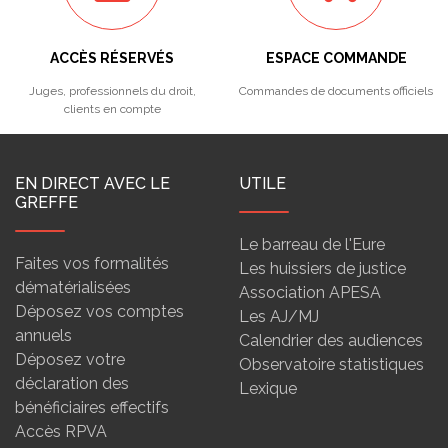
ACCÈS RÉSERVÉS
ESPACE COMMANDE
Juges, professionnels du droit,
Commandes de documents officiels
clients en compte
EN DIRECT AVEC LE
UTILE
GREFFE
Le barreau de l'Eure
Faites vos formalités
Les huissiers de justice
dématérialisées
Association APESA
Déposez vos comptes
Les AJ/MJ
annuels
Calendrier des audiences
Déposez votre
Observatoire statistiques
déclaration des
Lexique
bénéficiaires effectifs
Accès RPVA