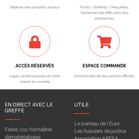
Déposer des comptes sociaux
Fonds / Référés / Requêtes.
Traitement de difficultés des
entreprises
ACCÈS RÉSERVÉS
ESPACE COMMANDE
Juges, professionnels du droit,
Commandes de documents officiels
clients en compte
EN DIRECT AVEC LE
UTILE
GREFFE
Le barreau de l'Eure
Faites vos formalités
Les huissiers de justice
dématérialisées
Association APESA