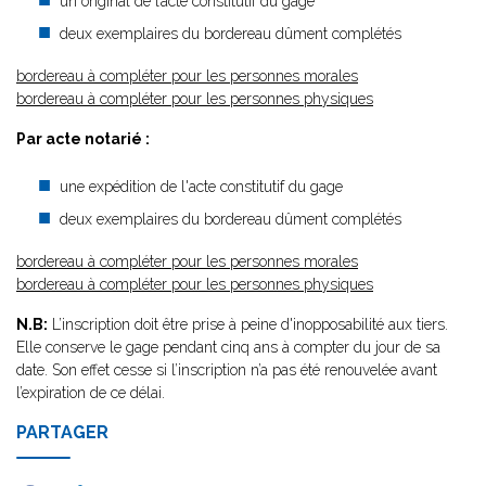
un original de l’acte constitutif du gage
deux exemplaires du bordereau dûment complétés
bordereau à compléter pour les personnes morales
bordereau à compléter pour les personnes physiques
Par acte notarié :
une expédition de l'acte constitutif du gage
deux exemplaires du bordereau dûment complétés
bordereau à compléter pour les personnes morales
bordereau à compléter pour les personnes physiques
N.B:
L’inscription doit être prise à peine d'inopposabilité aux tiers.
Elle conserve le gage pendant cinq ans à compter du jour de sa
date. Son effet cesse si l’inscription n’a pas été renouvelée avant
l’expiration de ce délai.
PARTAGER