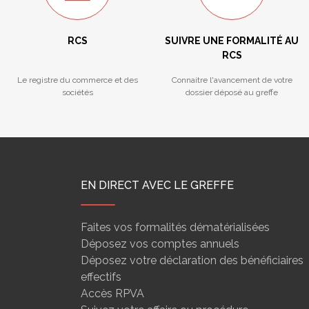
RCS
SUIVRE UNE FORMALITÉ AU
RCS
Le registre du commerce et des
Connaitre l'avancement de votre
sociétés
dossier déposé au greffe
EN DIRECT AVEC LE GREFFE
Faites vos formalités dématérialisées
Déposez vos comptes annuels
Déposez votre déclaration des bénéficiaires
effectifs
Accès RPVA