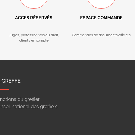
ACCÈS RÉSERVÉS
ESPACE COMMANDE
Juges, professionnels du droit,
Commandes de documents officiels
clients en compte
E GREFFE
nctions du greffier
nseil national des greffiers