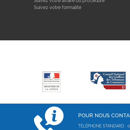
Suivez votre affaire ou procédure
Suivez votre formalité
POUR NOUS CONT
TÉLÉPHONE STANDARD : 02