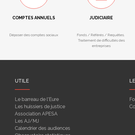
COMPTES ANNUELS
JUDICIAIRE
Déposer des comptes sociaux
Fonds / Référés / Requêtes.
Traitement de difficultés des
entreprises
UTILE
L
Le barreau de l'Eure
Fo
Les huissiers de justice
Co
Association APESA
Les AJ/MJ
Calendrier des audiences