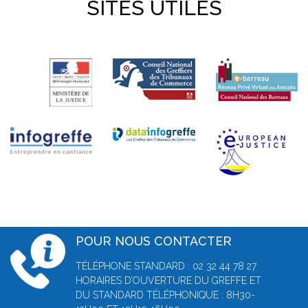
SITES UTILES
POUR NOUS CONTACTER
TÉLÉPHONE STANDARD : 02 32 44 78 27
HORAIRES D’OUVERTURE DU GREFFE ET
DU STANDARD TÉLÉPHONIQUE : 8H30-