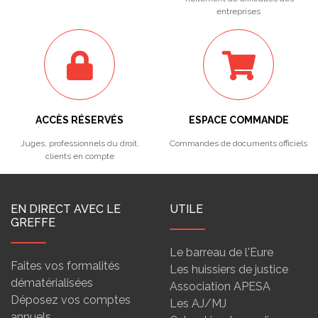
entreprises
ACCÈS RÉSERVÉS
ESPACE COMMANDE
Juges, professionnels du droit,
Commandes de documents officiels
clients en compte
EN DIRECT AVEC LE
UTILE
GREFFE
Le barreau de l'Eure
Faites vos formalités
Les huissiers de justice
dématérialisées
Association APESA
Déposez vos comptes
Les AJ/MJ
annuels