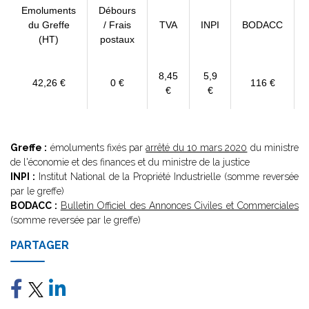
Emoluments
Débours
du Greffe
/ Frais
TVA
INPI
BODACC
(HT)
postaux
8,45
5,9
42,26 €
0 €
116 €
€
€
Greffe :
émoluments fixés par
arrêté du 10 mars 2020
du ministre
de l'économie et des finances et du ministre de la justice
INPI :
Institut National de la Propriété Industrielle (somme reversée
par le greffe)
BODACC :
Bulletin Officiel des Annonces Civiles et Commerciales
(somme reversée par le greffe)
PARTAGER