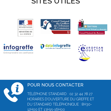
SITES UTILES
POUR NOUS CONTACTER
TÉLÉPHONE STANDARD : 02 32 44 78 27
HORAIRES D’OUVERTURE DU GREFFE ET
DU STANDARD TÉLÉPHONIQUE : 8H30-
12H00 ET 13H15-16H00