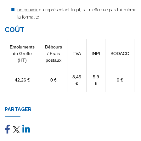
un pouvoir
du représentant légal, s'il n'effectue pas lui-même
la formalité
COÛT
Emoluments
Débours
du Greffe
/ Frais
TVA
INPI
BODACC
(HT)
postaux
8,45
5,9
42,26 €
0 €
0 €
€
€
PARTAGER