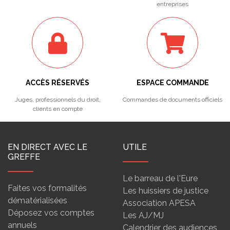
entreprises
ACCÈS RÉSERVÉS
ESPACE COMMANDE
Juges, professionnels du droit,
Commandes de documents officiels
clients en compte
EN DIRECT AVEC LE
UTILE
GREFFE
Le barreau de l'Eure
Faites vos formalités
Les huissiers de justice
dématérialisées
Association APESA
Déposez vos comptes
Les AJ/MJ
annuels
Calendrier des audiences